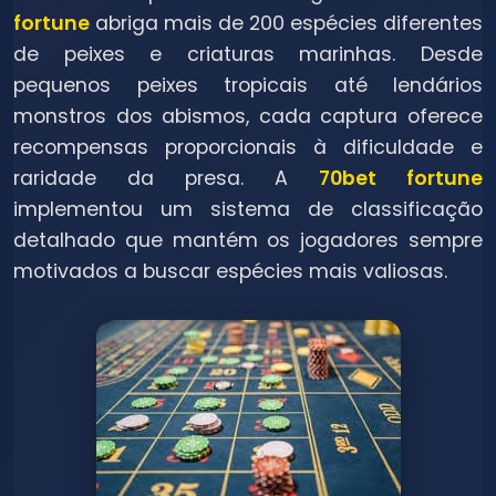
fortune
abriga mais de 200 espécies diferentes
de peixes e criaturas marinhas. Desde
pequenos peixes tropicais até lendários
monstros dos abismos, cada captura oferece
recompensas proporcionais à dificuldade e
raridade da presa. A
70bet fortune
implementou um sistema de classificação
detalhado que mantém os jogadores sempre
motivados a buscar espécies mais valiosas.