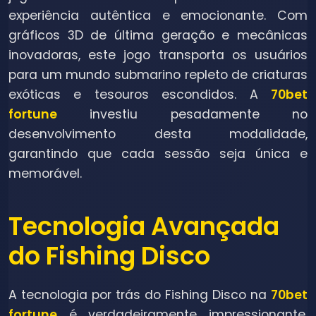
experiência autêntica e emocionante. Com
gráficos 3D de última geração e mecânicas
inovadoras, este jogo transporta os usuários
para um mundo submarino repleto de criaturas
exóticas e tesouros escondidos. A
70bet
fortune
investiu pesadamente no
desenvolvimento desta modalidade,
garantindo que cada sessão seja única e
memorável.
Tecnologia Avançada
do Fishing Disco
A tecnologia por trás do Fishing Disco na
70bet
fortune
é verdadeiramente impressionante.