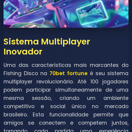
Sistema Multiplayer
Inovador
Uma das características mais marcantes do
Fishing Disco na
70bet fortune
é seu sistema
multiplayer revolucionário. Até 100 jogadores
podem participar simultaneamente de uma
mesma sessão, criando um ambiente
competitivo e social único no mercado
brasileiro. Esta funcionalidade permite que
amigos se conectem e competem juntos,
tornando cada partida uma experiência